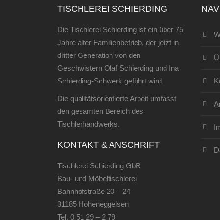
TISCHLEREI SCHIERDING
NAV
Die Tischlerei Schierding ist ein über 75
W
Jahre alter Familienbetrieb, der jetzt in
dritter Generation von den
Ü
Geschwistern Olaf Schierding und Ina
Schierding-Schwerk geführt wird.
K
Die qualitätsorientierte Arbeit umfasst
An
den gesamten Bereich des
Tischlerhandwerks.
I
KONTAKT & ANSCHRIFT
D
Tischlerei Schierding GbR
Bau- und Möbeltischlerei
Bahnhofstraße 20 – 24
31185 Hoheneggelsen
Tel.
0 51 29 – 2 79