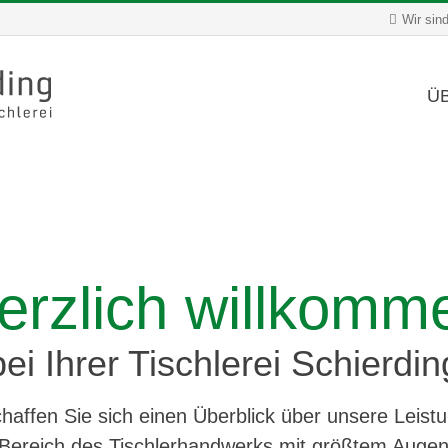
Wir sind
Ü
erzlich willkomm
bei Ihrer Tischlerei Schierdin
haffen Sie sich einen Überblick über unsere Leist
ereich des Tischlerhandwerks mit größtem Augenme