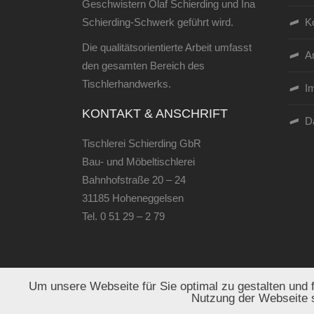
Geschwistern Olaf Schierding und Ina
Schierding-Schwerk geführt wird.
K
Die qualitätsorientierte Arbeit umfasst
An
den gesamten Bereich des
Tischlerhandwerks.
I
KONTAKT & ANSCHRIFT
D
Tischlerei Schierding GbR
Bau- und Möbeltischlerei
Bahnhofstraße 20 – 24
31185 Hoheneggelsen
Tel.
0 51 29 – 2 79
Um unsere Webseite für Sie optimal zu gestalten und 
Nutzung der Webseite 