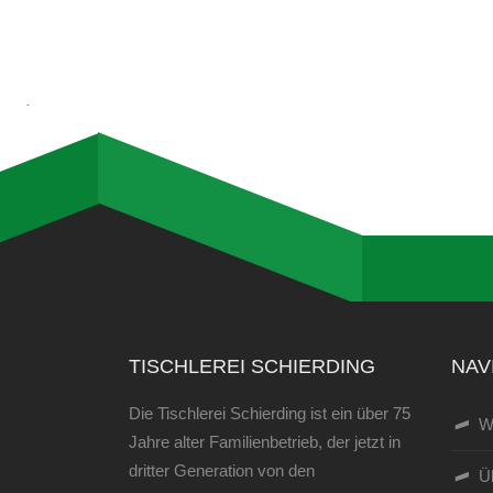
TISCHLEREI SCHIERDING
NAV
Die Tischlerei Schierding ist ein über 75
W
Jahre alter Familienbetrieb, der jetzt in
dritter Generation von den
Ü