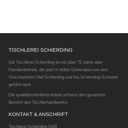
TISCHLEREI SCHIERDING
Die Tischlerei Schierding ist ein über 75 Jahre alter
Familienbetrieb, der jetzt in dritter Generation von den
Geschwistern Olaf Schierding und Ina Schierding-Schwerk
geführt wird.
Die qualitätsorientierte Arbeit umfasst den gesamten
Bereich des Tischlerhandwerks.
KONTAKT & ANSCHRIFT
Tischlerei Schierding GbR