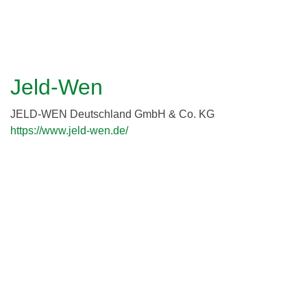
c
h
l
h
e
i
r
e
e
Jeld-Wen
i
r
JELD-WEN Deutschland GmbH & Co. KG
d
https://www.jeld-wen.de/
i
n
g
G
b
R