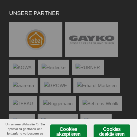
UNSERE PARTNER
Um unsere Webseite für Sie
Cookies
Cookies
optimal zu gestalten und
akzeptieren
deaktivieren
fortlaufend verbessern zu