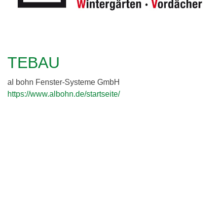
c
h
l
h
e
i
r
e
e
TEBAU
i
r
al bohn Fenster-Systeme GmbH
d
https://www.albohn.de/startseite/
i
n
g
G
b
R