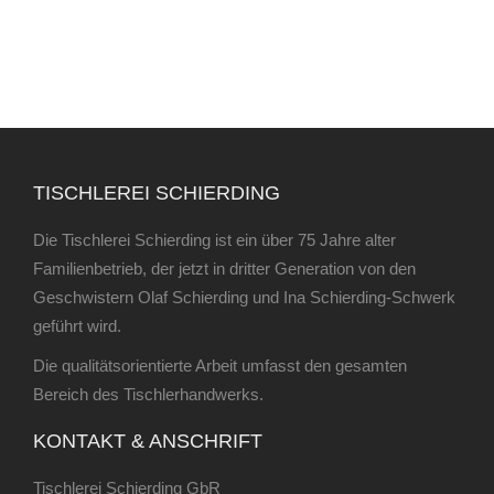
TISCHLEREI SCHIERDING
Die Tischlerei Schierding ist ein über 75 Jahre alter
Familienbetrieb, der jetzt in dritter Generation von den
Geschwistern Olaf Schierding und Ina Schierding-Schwerk
geführt wird.
Die qualitätsorientierte Arbeit umfasst den gesamten
Bereich des Tischlerhandwerks.
KONTAKT & ANSCHRIFT
Tischlerei Schierding GbR