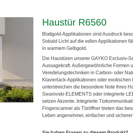
Haustür R6560
Blattgold-Applikationen sind Ausdruck beso
Sobald Licht auf die edlen Applikationen fä
in warmem Gelbgold.
Die Haustüren unserer GAYKO Exclusiv-Ser
Aussagekraft. Außergewöhnliche Formen 
Veredelungstechniken in Carbon- oder Natur
Klavierlack-Applikationen oder exotischen
unterstreichen die besondere Note Ihres H
Swarovski-ELEMENTS oder integrierte LE
setzen Akzente. Integrierte Türkommunikat
Fingerscanner als Türöffner bieten das bes
Leben angenehmer, einfacher und sicherer
Sie haben Fragen zu diesem Produkt?