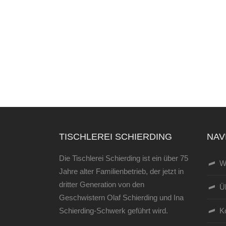
TISCHLEREI SCHIERDING
NAV
Die Tischlerei Schierding ist ein über 75
W
Jahre alter Familienbetrieb, der jetzt in
dritter Generation von den
Ü
Geschwistern Olaf Schierding und Ina
Schierding-Schwerk geführt wird.
K