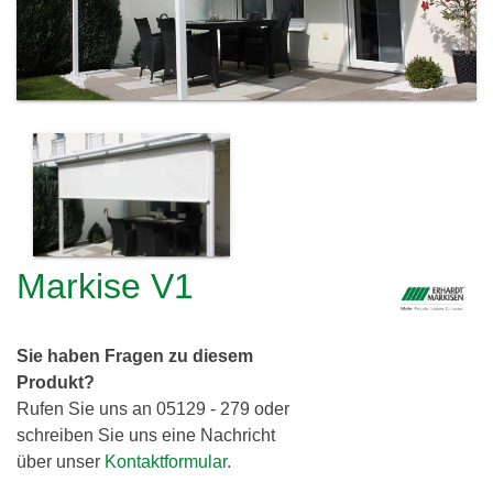
c
h
l
h
e
i
r
e
e
i
r
d
i
Markise V1
n
g
Sie haben Fragen zu diesem
G
Produkt?
b
Rufen Sie uns an 05129 - 279 oder
R
schreiben Sie uns eine Nachricht
über unser
Kontaktformular
.