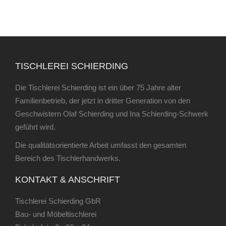
TISCHLEREI SCHIERDING
Die Tischlerei Schierding ist ein über 75 Jahre alter
Familienbetrieb, der jetzt in dritter Generation von den
Geschwistern Olaf Schierding und Ina Schierding-Schwerk
geführt wird.
Die qualitätsorientierte Arbeit umfasst den gesamten
Bereich des Tischlerhandwerks.
KONTAKT & ANSCHRIFT
Tischlerei Schierding GbR
Bau- und Möbeltischlerei