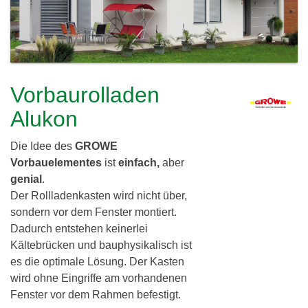
c
h
l
h
e
i
r
e
e
Vorbaurolladen
i
r
Alukon
d
Die Idee des
GROWE
i
Vorbauelementes
ist
einfach,
aber
n
genial
.
Der Rollladenkasten wird nicht über,
g
sondern vor dem Fenster montiert.
G
Dadurch entstehen keinerlei
Kältebrücken und bauphysikalisch ist
b
es die optimale Lösung. Der Kasten
R
wird ohne Eingriffe am vorhandenen
Fenster vor dem Rahmen befestigt.