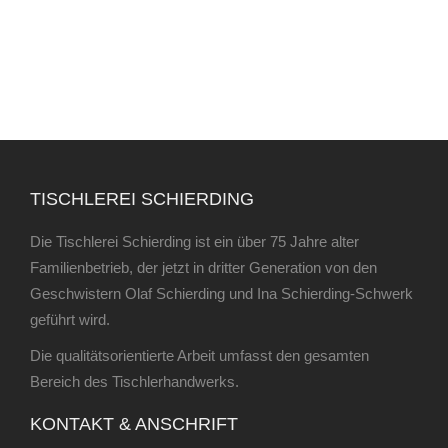
TISCHLEREI SCHIERDING
Die Tischlerei Schierding ist ein über 75 Jahre alter
Familienbetrieb, der jetzt in dritter Generation von den
Geschwistern Olaf Schierding und Ina Schierding-Schwerk
geführt wird.
Die qualitätsorientierte Arbeit umfasst den gesamten
Bereich des Tischlerhandwerks.
KONTAKT & ANSCHRIFT