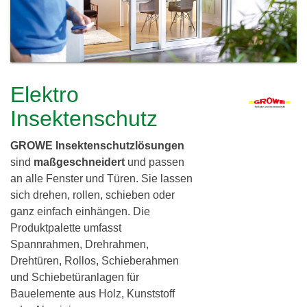
c
h
l
h
e
i
r
e
e
Elektro
i
r
Insektenschutz
d
GROWE Insektenschutzlösungen
i
sind
maßgeschneidert
und passen
n
an alle Fenster und Türen. Sie lassen
sich drehen, rollen, schieben oder
g
ganz einfach einhängen. Die
G
Produktpalette umfasst
Spannrahmen, Drehrahmen,
b
Drehtüren, Rollos, Schieberahmen
R
und Schiebetüranlagen für
Bauelemente aus Holz, Kunststoff