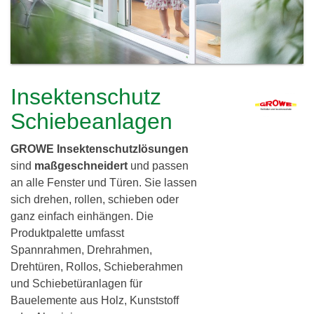
c
h
l
h
e
i
r
e
e
Insektenschutz
i
r
Schiebeanlagen
d
GROWE Insektenschutzlösungen
i
sind
maßgeschneidert
und passen
n
an alle Fenster und Türen. Sie lassen
sich drehen, rollen, schieben oder
g
ganz einfach einhängen. Die
G
Produktpalette umfasst
Spannrahmen, Drehrahmen,
b
Drehtüren, Rollos, Schieberahmen
R
und Schiebetüranlagen für
Bauelemente aus Holz, Kunststoff