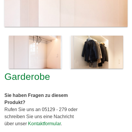
c
h
l
h
e
i
r
e
e
i
r
d
i
Garderobe
n
g
Sie haben Fragen zu diesem
G
Produkt?
b
Rufen Sie uns an 05129 - 279 oder
R
schreiben Sie uns eine Nachricht
über unser
Kontaktformular
.