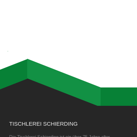
TISCHLEREI SCHIERDING
Die Tischlerei Schierding ist ein über 75 Jahre alter