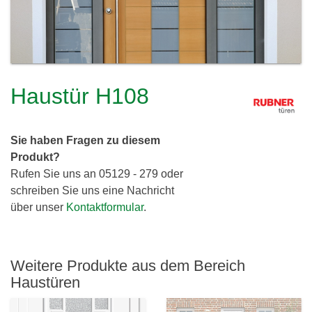
c
h
l
h
e
i
r
e
e
Haustür H108
i
r
d
Sie haben Fragen zu diesem
i
Produkt?
Rufen Sie uns an 05129 - 279 oder
n
schreiben Sie uns eine Nachricht
g
über unser
Kontaktformular
.
G
b
Weitere Produkte aus dem Bereich
R
Haustüren