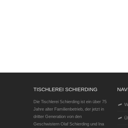
TISCHLEREI SCHIERDING
NAV
Die Tischlerei Schierding ist ein über 75
W
Jahre alter Familienbetrieb, der jetzt in
dritter Generation von den
Ü
Geschwistern Olaf Schierding und Ina