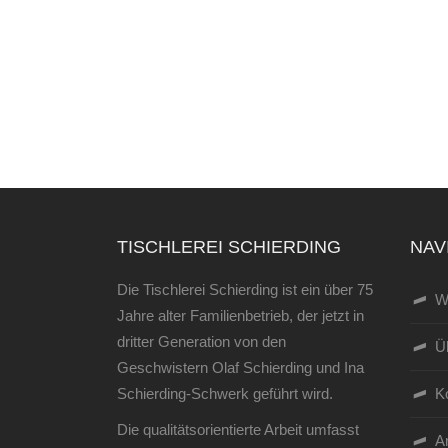
TISCHLEREI SCHIERDING
NAV
Die Tischlerei Schierding ist ein über 75
W
Jahre alter Familienbetrieb, der jetzt in
dritter Generation von den
Ü
Geschwistern Olaf Schierding und Ina
Schierding-Schwerk geführt wird.
K
Die qualitätsorientierte Arbeit umfasst
An