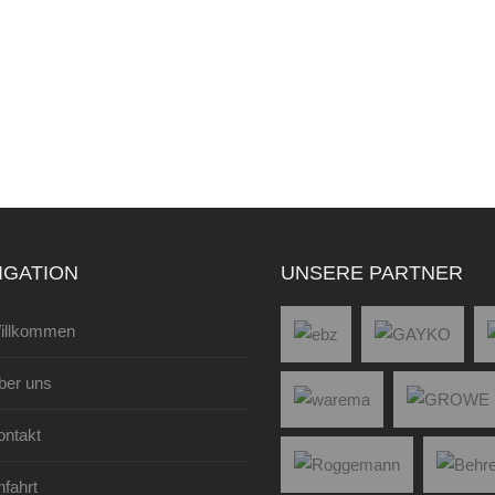
IGATION
UNSERE PARTNER
illkommen
ber uns
ontakt
fahrt