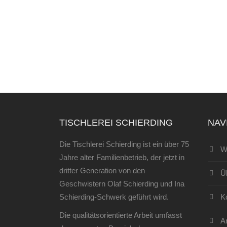
TISCHLEREI SCHIERDING
NAV
Die Tischlerei Schierding ist ein über 75
W
Jahre alter Familienbetrieb, der jetzt in
dritter Generation von den
Ü
Geschwistern Olaf Schierding und Ina
Schierding-Schwerk geführt wird.
K
Die qualitätsorientierte Arbeit umfasst
An