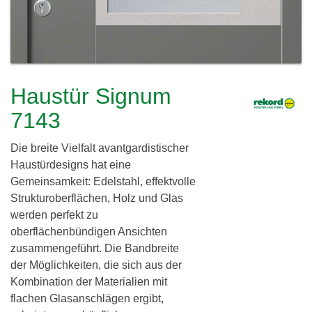
c
h
l
h
e
i
r
e
e
Haustür Signum
i
r
7143
d
Die breite Vielfalt avantgardistischer
i
Haustürdesigns hat eine
n
Gemeinsamkeit: Edelstahl, effektvolle
Strukturoberflächen, Holz und Glas
g
werden perfekt zu
G
oberflächenbündigen Ansichten
zusammengeführt. Die Bandbreite
b
der Möglichkeiten, die sich aus der
R
Kombination der Materialien mit
flachen Glasanschlägen ergibt,