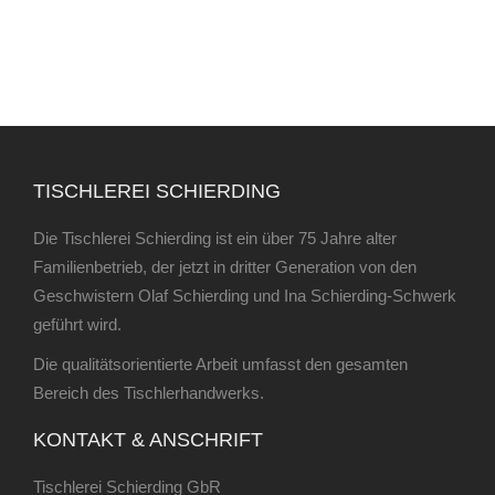
TISCHLEREI SCHIERDING
Die Tischlerei Schierding ist ein über 75 Jahre alter
Familienbetrieb, der jetzt in dritter Generation von den
Geschwistern Olaf Schierding und Ina Schierding-Schwerk
geführt wird.
Die qualitätsorientierte Arbeit umfasst den gesamten
Bereich des Tischlerhandwerks.
KONTAKT & ANSCHRIFT
Tischlerei Schierding GbR