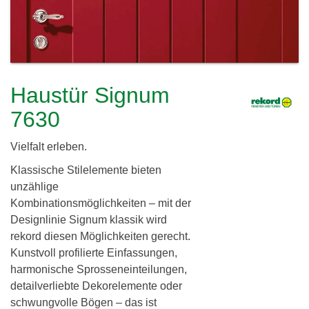
c
h
l
h
e
i
r
e
e
Haustür Signum
i
r
7630
d
Vielfalt erleben.
i
Klassische Stilelemente bieten
n
unzählige
g
Kombinationsmöglichkeiten – mit der
Designlinie Signum klassik wird
G
rekord diesen Möglichkeiten gerecht.
b
Kunstvoll profilierte Einfassungen,
harmonische Sprosseneinteilungen,
R
detailverliebte Dekorelemente oder
schwungvolle Bögen – das ist