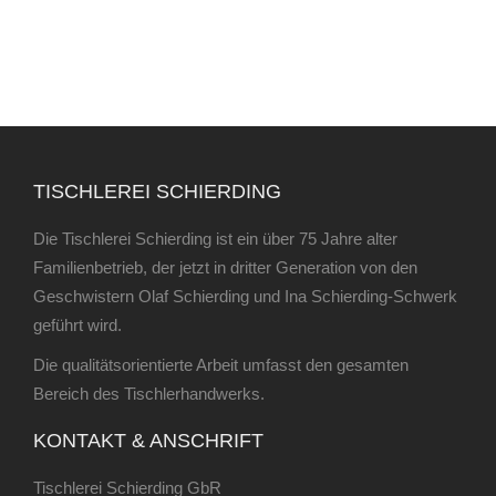
TISCHLEREI SCHIERDING
Die Tischlerei Schierding ist ein über 75 Jahre alter
Familienbetrieb, der jetzt in dritter Generation von den
Geschwistern Olaf Schierding und Ina Schierding-Schwerk
geführt wird.
Die qualitätsorientierte Arbeit umfasst den gesamten
Bereich des Tischlerhandwerks.
KONTAKT & ANSCHRIFT
Tischlerei Schierding GbR