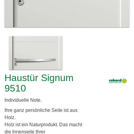
c
h
l
h
e
i
r
e
e
i
r
d
i
Haustür Signum
n
9510
g
G
Individuelle Note.
b
Ihre ganz persönliche Seite ist aus
Holz.
R
Holz ist ein Naturprodukt. Das macht
die Innenseite Ihrer