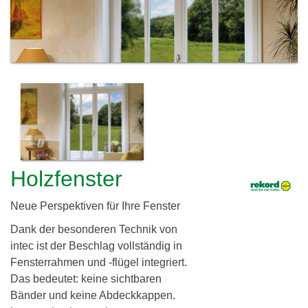
c
h
l
h
e
i
r
e
e
i
r
d
i
Holzfenster
n
g
Neue Perspektiven für Ihre Fenster
G
Dank der besonderen Technik von
intec ist der Beschlag vollständig in
b
Fensterrahmen und -flügel integriert.
R
Das bedeutet: keine sichtbaren
Bänder und keine Abdeckkappen.