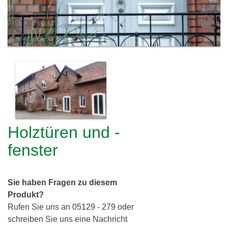
c
h
l
h
e
i
r
e
e
i
r
d
i
Holztüren und -
n
fenster
g
G
Sie haben Fragen zu diesem
b
Produkt?
R
Rufen Sie uns an 05129 - 279 oder
schreiben Sie uns eine Nachricht