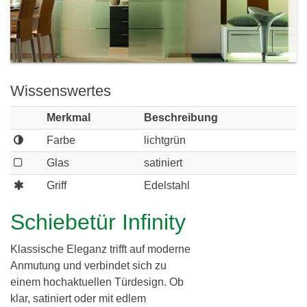
c
h
l
h
e
i
r
e
e
Wissenswertes
i
r
Merkmal
Beschreibung
d
Farbe
lichtgrün
i
Glas
satiniert
n
Griff
Edelstahl
g
Schiebetür Infinity
G
b
Klassische Eleganz trifft auf moderne
Anmutung und verbindet sich zu
R
einem hochaktuellen Türdesign. Ob
klar, satiniert oder mit edlem