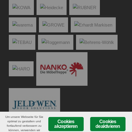
Um unsere Webseite für Sie
Cookies
Cookies
optimal zu gestalten und
akzeptieren
deaktivieren
fortlaufend verbessern zu
können, verwenden wir