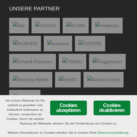
UNSERE PARTNER
Um unsere Webseite für Sie
Cookies
Cookies
optimal zu gestalten und
akzeptieren
deaktivieren
fortlaufend verbessern zu
können, verwenden wir
Cookies. Durch die weitere
Nutzung der Webseite stimmen Sie der Verwendung von Cookies zu.
© 2026
Tischlerei Schierding GbR
·
Bahnhofstraße 20 - 24 31185
Hoheneggelsen
· Tel:
0 51 29 - 2 79
· Fax:
0 51 29 - 84 83
·
Weitere Informationen zu Cookies erhalten Sie in unserer Seite
Datenschutzerklärung
.