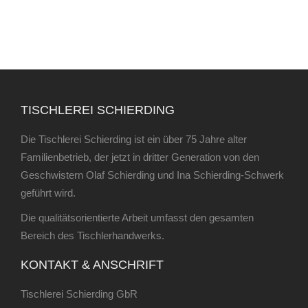
TISCHLEREI SCHIERDING
Die Tischlerei Schierding ist ein über 75 Jahre alter
Familienbetrieb, der jetzt in dritter Generation von den
Geschwistern Olaf Schierding und Ina Schierding-Schwerk
geführt wird.
Die qualitätsorientierte Arbeit umfasst den gesamten
Bereich des Tischlerhandwerks.
KONTAKT & ANSCHRIFT
Tischlerei Schierding GbR