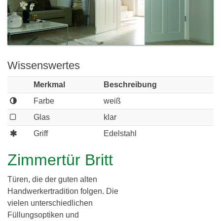
c
h
l
h
e
i
r
e
e
Wissenswertes
i
r
Merkmal
Beschreibung
d
Farbe
weiß
i
Glas
klar
n
Griff
Edelstahl
g
Zimmertür Britt
G
b
Türen, die der guten alten
Handwerkertradition folgen. Die
R
vielen unterschiedlichen
Füllungsoptiken und