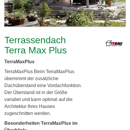
c
h
l
h
e
i
r
e
e
Terrassendach
i
r
Terra Max Plus
d
TerraMaxPlus
i
TerraMaxPlus Beim TerraMaxPlus
n
übernimmt der zusätzliche
g
Dachüberstand eine Vordachfunktion.
Der Überstand ist in der Größe
G
variabel und kann optimal auf die
b
Architektur Ihres Hauses
zugeschnitten werden.
R
Besonderheiten TerraMaxPlus im