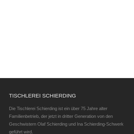
TISCHLEREI SCHIERDING
Die Tischlerei Schierding ist ein über 75 Jahre alter
Familienbetrieb, der jetzt in dritter Generation von den
Geschwistern Olaf Schierding und Ina Schierding-Schwerk
geführt wird.