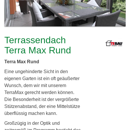
c
h
l
h
e
i
r
e
e
Terrassendach
i
r
Terra Max Rund
d
Terra Max Rund
i
Eine ungehinderte Sicht in den
n
eigenen Garten ist ein oft geäußerter
g
Wunsch, dem wir mit unserem
TerraMax gerecht werden können.
G
Die Besonderheit ist der vergrößerte
b
Stützenabstand, der eine Mittelstütze
überflüssig machen kann.
R
Großzügig in der Optik und