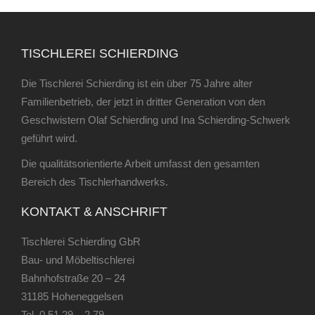
TISCHLEREI SCHIERDING
Die Tischlerei Schierding ist ein über 75 Jahre alter
Familienbetrieb, der jetzt in dritter Generation von den
Geschwistern Olaf Schierding und Ina Schierding-Schwerk
geführt wird.
Die qualitätsorientierte Arbeit umfasst den gesamten
Bereich des Tischlerhandwerks.
KONTAKT & ANSCHRIFT
Tischlerei Schierding GbR
Bau- und Möbeltischlerei
Bahnhofstraße 20 – 24
31185 Hoheneggelsen
Tel.
0 51 29 – 2 79