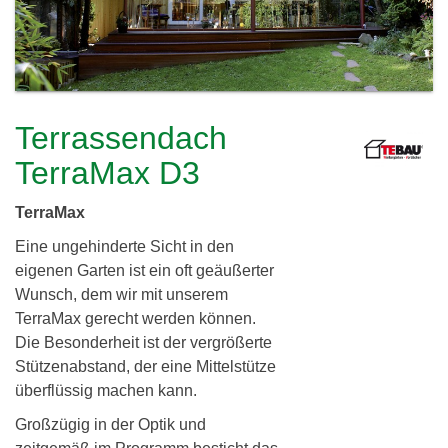
c
h
l
h
e
i
r
e
e
Terrassendach
i
r
TerraMax D3
d
TerraMax
i
Eine ungehinderte Sicht in den
n
eigenen Garten ist ein oft geäußerter
g
Wunsch, dem wir mit unserem
TerraMax gerecht werden können.
G
Die Besonderheit ist der vergrößerte
b
Stützenabstand, der eine Mittelstütze
überflüssig machen kann.
R
Großzügig in der Optik und