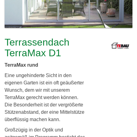
c
h
l
h
e
i
r
e
e
Terrassendach
i
r
TerraMax D1
d
TerraMax rund
i
Eine ungehinderte Sicht in den
n
eigenen Garten ist ein oft geäußerter
g
Wunsch, dem wir mit unserem
TerraMax gerecht werden können.
G
Die Besonderheit ist der vergrößerte
b
Stützenabstand, der eine Mittelstütze
überflüssig machen kann.
R
Großzügig in der Optik und