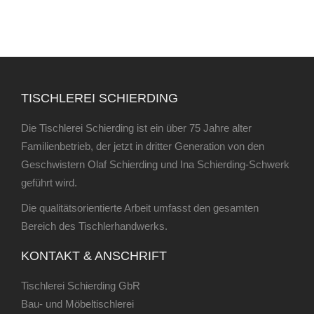
TISCHLEREI SCHIERDING
Die Tischlerei Schierding ist ein über 75 Jahre alter
Familienbetrieb, der jetzt in dritter Generation von den
Geschwistern Olaf Schierding und Ina Schierding-Schwerk
geführt wird.
Die qualitätsorientierte Arbeit umfasst den gesamten
Bereich des Tischlerhandwerks.
KONTAKT & ANSCHRIFT
Tischlerei Schierding GbR
Bau- und Möbeltischlerei