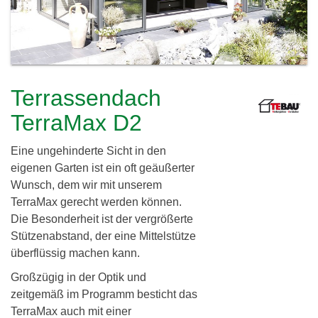
c
h
l
h
e
i
r
e
e
Terrassendach
i
r
TerraMax D2
d
Eine ungehinderte Sicht in den
i
eigenen Garten ist ein oft geäußerter
n
Wunsch, dem wir mit unserem
TerraMax gerecht werden können.
g
Die Besonderheit ist der vergrößerte
G
Stützenabstand, der eine Mittelstütze
überflüssig machen kann.
b
Großzügig in der Optik und
R
zeitgemäß im Programm besticht das
TerraMax auch mit einer